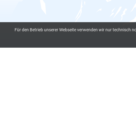
Für den Betrieb unserer Webseite verwenden wir nur technisch n
Kontakt
visovativ
Freiherr-vom-Stein Straße 17
65604 Elz
info@visovativ.de
+49 (0) 6431 9092 182
Netzwerke