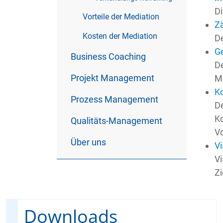
Di
Vorteile der Mediation
Zä
Kosten der Mediation
De
G
Business Coaching
De
Projekt Management
Ma
K
Prozess Management
De
Ko
Qualitäts-Management
Vo
Über uns
Vi
Vi
Zi
Downloads