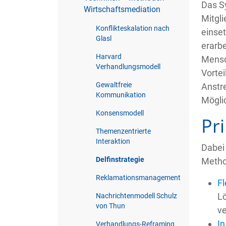
Das Sy
Wirtschaftsmediation
Mitgli
Konflikteskalation nach
einset
Glasl
erarbe
Harvard
Mensch
Verhandlungsmodell
Vortei
Gewaltfreie
Anstr
Kommunikation
Möglic
Konsensmodell
Pr
Themenzentrierte
Interaktion
Dabei
Delfinstrategie
Metho
Reklamationsmanagement
Fl
Lö
Nachrichtenmodell Schulz
von Thun
ve
In
Verhandlungs-Reframing