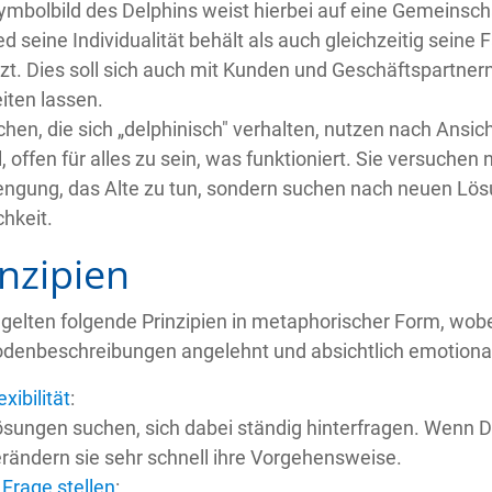
mbolbild des Delphins weist hierbei auf eine Gemeinschaf
ed seine Individualität behält als auch gleichzeitig seine
zt. Dies soll sich auch mit Kunden und Geschäftspartner
iten lassen.
en, die sich „delphinisch" verhalten, nutzen nach Ansich
l, offen für alles zu sein, was funktioniert. Sie versuche
engung, das Alte zu tun, sondern suchen nach neuen Lös
hkeit.
inzipien
 gelten folgende Prinzipien in metaphorischer Form, wob
denbeschreibungen angelehnt und absichtlich emotionali
exibilität
:
sungen suchen, sich dabei ständig hinterfragen. Wenn 
rändern sie sehr schnell ihre Vorgehensweise.
 Frage stellen
: