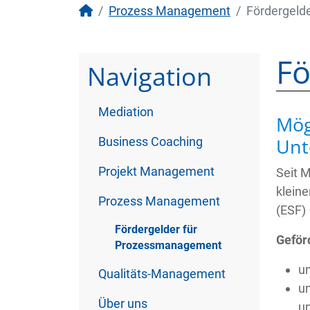
Prozess Management
Fördergeld
Fö
Navigation
Mediation
Mög
Unt
Business Coaching
Projekt Management
Seit 
klein
Prozess Management
(ESF)
Fördergelder für
Geför
Prozessmanagement
u
Qualitäts-Management
u
Über uns
u