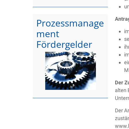
u
Antra
Prozessmanage
ment
im
se
Fördergelder
ih
im
ei
Mi
Der Z
alten
Unter
Der A
zustän
www.b