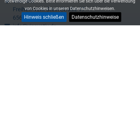
visovativ
notwendige Cookies. Bitte informieren Sie sich über die Verwendung
Freiherr-vom-Stein Straße 17
von Cookies in unseren Datenschutzhinweisen.
Hinweis schließen
Datenschutzhinweise
65604 Elz
info@visovativ.de
+49 (0) 6431 9092 182
Netzwerke
Services
Kontakt
Inhalte
Suchen
Know-how / FAQ