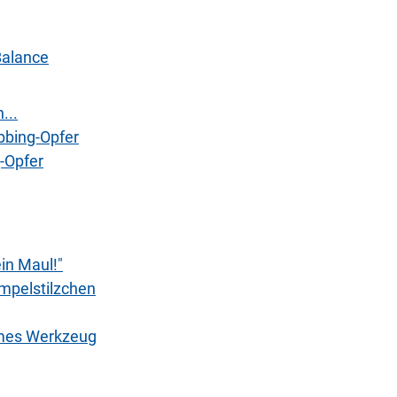
-Balance
...
bbing-Opfer
-Opfer
in Maul!"
mpelstilzchen
ames Werkzeug